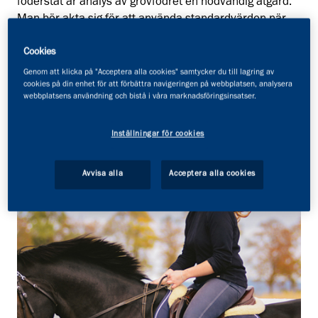
foderstat är analys av grovfodret en nödvändig åtgärd.
Man bör akta sig för att använda standardvärden när
det kommer till grovfoder, då det kan variera stort i
näringsvärden mellan grovfoder beroende på bl. a.
Cookies
skördetid, gödsling, markens mineralinnehåll,
Genom att klicka på "Acceptera alla cookies" samtycker du till lagring av
cookies på din enhet för att förbättra navigeringen på webbplatsen, analysera
lagringsförhållanden och väderlek i samband med
webbplatsens användning och bistå i våra marknadsföringsinsatser.
skörd.
Inställningar för cookies
Avvisa alla
Acceptera alla cookies