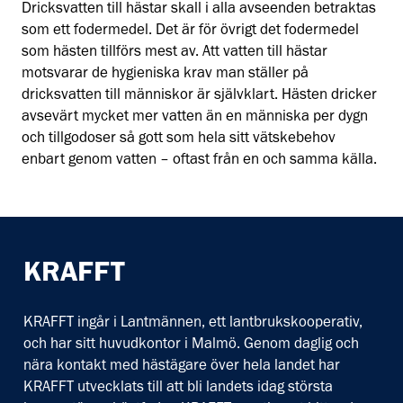
Dricksvatten till hästar skall i alla avseenden betraktas
som ett fodermedel. Det är för övrigt det fodermedel
som hästen tillförs mest av. Att vatten till hästar
motsvarar de hygieniska krav man ställer på
dricksvatten till människor är självklart. Hästen dricker
avsevärt mycket mer vatten än en människa per dygn
och tillgodoser så gott som hela sitt vätskebehov
enbart genom vatten – oftast från en och samma källa.
KRAFFT
KRAFFT ingår i Lantmännen, ett lantbrukskooperativ,
och har sitt huvudkontor i Malmö. Genom daglig och
nära kontakt med hästägare över hela landet har
KRAFFT utvecklats till att bli landets idag största