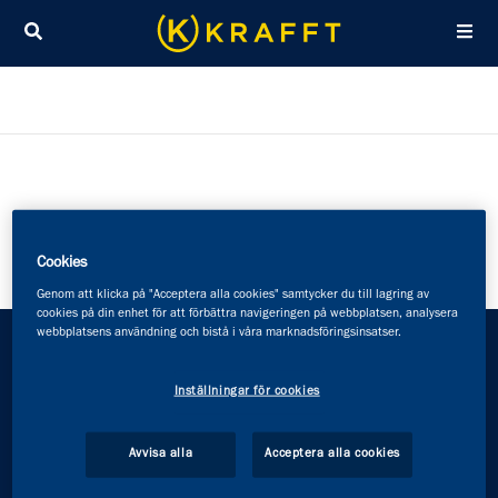
Sök
Cookies
Genom att klicka på "Acceptera alla cookies" samtycker du till lagring av
cookies på din enhet för att förbättra navigeringen på webbplatsen, analysera
webbplatsens användning och bistå i våra marknadsföringsinsatser.
KRAFFT
Inställningar för cookies
KRAFFT ingår i Lantmännen, ett lantbrukskooperativ,
Avvisa alla
Acceptera alla cookies
och har sitt huvudkontor i Malmö. Genom daglig och
nära kontakt med hästägare över hela landet har