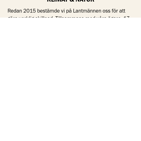
KLIMAT & NATUR
Redan 2015 bestämde vi på Lantmännen oss för att
göra verklig skillnad. Tillsammans med våra ägare, 17
000 engagerade svenska bönder, tog vi första steget
mot en omställning av vår odling. Klimat & Natur är
Lantmännens program för framtidens jordbruk och
innehåller massor av konkreta, klimatsmarta åtgärder.
LÄS MER OM KLIMAT & NATUR
SAMARBETEN – VÅRT SÄTT
ATT BLI ÄNNU BÄTTRE