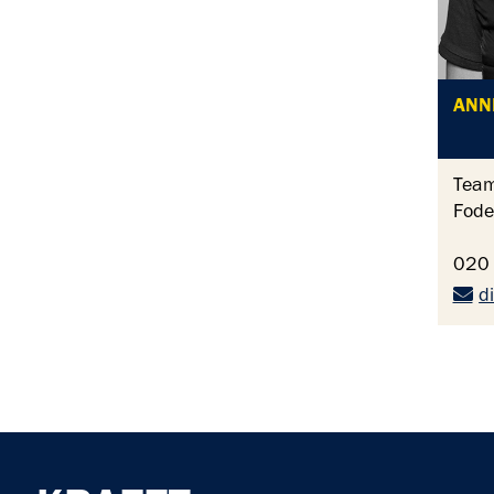
ANN
Team
Fode
020 
d