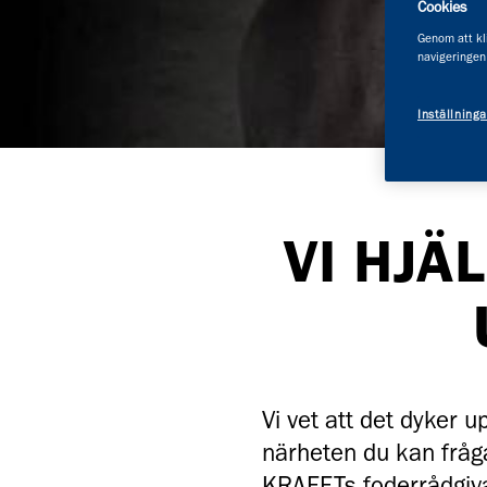
Cookies
Genom att kli
navigeringen
Inställninga
VI HJÄ
Vi vet att det dyker u
närheten du kan fråga.