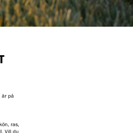
T
 är på
kön, ras,
. Vill du