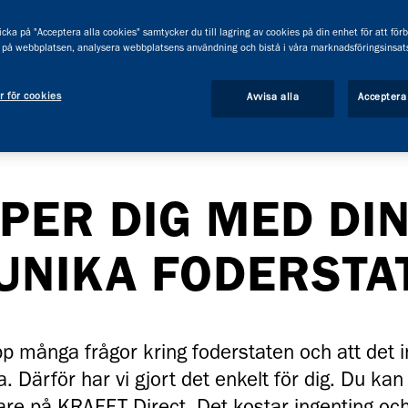
cka på "Acceptera alla cookies" samtycker du till lagring av cookies på din enhet för att för
 på webbplatsen, analysera webbplatsens användning och bistå i våra marknadsföringsinsats
r för cookies
Avvisa alla
Acceptera
LPER DIG MED DI
UNIKA FODERSTA
pp många frågor kring foderstaten och att det in
 Därför har vi gjort det enkelt för dig. Du kan a