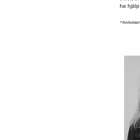
ha hjälp
*Avvikelser