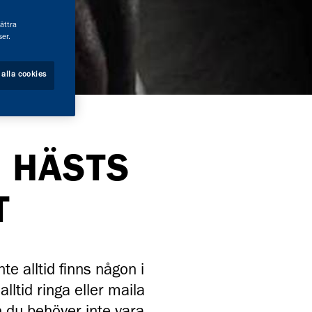
bättra
er.
 alla cookies
N HÄSTS
T
te alltid finns någon i
lltid ringa eller maila