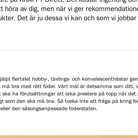
re på KRAFFT Direct. Det kostar ingenting och
tt höra av dig, men när vi ger rekommendationer
kter. Det är ju dessa vi kan och som vi jobba
hjälpt flertalet hobby-, tävlings- och konvalescenthästar g
t må bra med rätt foder. Vårt mål är detsamma som ditt, vi 
t ska ha förutsättningar att orka prestera på topp när det 
gt som den ska må bra. Så tveka inte att fråga på kring fo
tt eller den säsongsanpassade foderstaten.