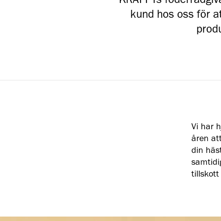
KRAFFTs foderrådgiva
kund hos oss för a
produ
Vi har 
åren at
din häs
samtidi
tillsko