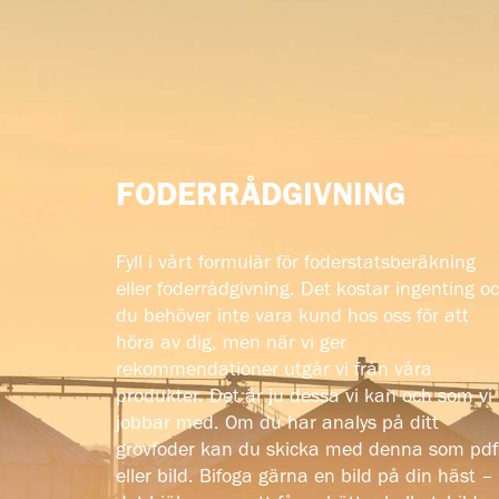
FODERRÅDGIVNING
Fyll i vårt formulär för foderstatsberäkning
eller foderrådgivning. Det kostar ingenting o
du behöver inte vara kund hos oss för att
höra av dig, men när vi ger
rekommendationer utgår vi från våra
produkter. Det är ju dessa vi kan och som vi
jobbar med. Om du har analys på ditt
grovfoder kan du skicka med denna som pdf
eller bild. Bifoga gärna en bild på din häst –