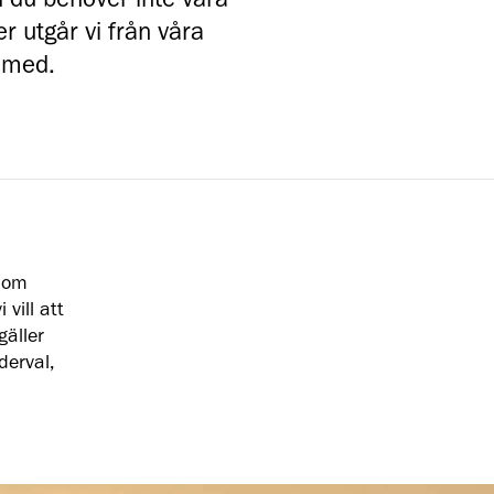
 du behöver inte vara
 utgår vi från våra
r med.
enom
vill att
gäller
derval,