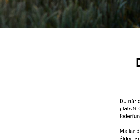
Du når o
plats 9:
foderfun
Mailar d
ålder, a