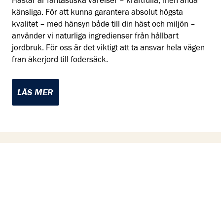
Hästar är fantastiska varelser – kraftfulla, men ändå
känsliga. För att kunna garantera absolut högsta
kvalitet – med hänsyn både till din häst och miljön –
använder vi naturliga ingredienser från hållbart
jordbruk. För oss är det viktigt att ta ansvar hela vägen
från åkerjord till fodersäck.
LÄS MER
KUNSKAPSARTIKLAR - FÖR ATT
DU SKA KUNNA LÄRA DIG MER!