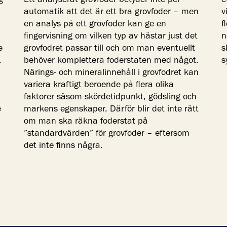
g
Ett analyserat grovfoder betyder inte per
e
automatik att det är ett bra grovfoder – men
v
en analys på ett grovfoder kan ge en
f
fingervisning om vilken typ av hästar just det
n
e
grovfodret passar till och om man eventuellt
s
.
behöver komplettera foderstaten med något.
s
Närings- och mineralinnehåll i grovfodret kan
variera kraftigt beroende på flera olika
faktorer såsom skördetidpunkt, gödsling och
e
markens egenskaper. Därför blir det inte rätt
om man ska räkna foderstat på
”standardvärden” för grovfoder – eftersom
det inte finns några.