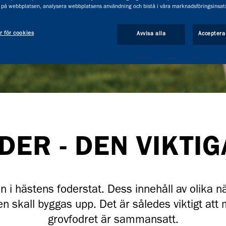
 på webbplatsen, analysera webbplatsens användning och bistå i våra marknadsföringsinsats
r för cookies
Avvisa alla
Acceptera
ER - DEN VIKTI
 i hästens foderstat. Dess innehåll av olika 
en skall byggas upp. Det är således viktigt att 
grovfodret är sammansatt.