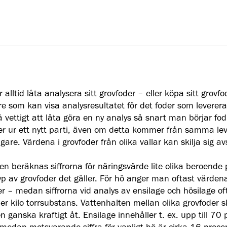
alltid låta analysera sitt grovfoder – eller köpa sitt grovfo
re som kan visa analysresultatet för det foder som leverera
å vettigt att låta göra en ny analys så snart man börjar f
er ur ett nytt parti, även om detta kommer från samma le
gare. Värdena i grovfoder från olika vallar kan skilja sig av
sen beräknas siffrorna för näringsvärde lite olika beroende
typ av grovfoder det gäller. För hö anger man oftast värden
der – medan siffrorna vid analys av ensilage och hösilage of
r kilo torrsubstans. Vattenhalten mellan olika grovfoder ski
 ganska kraftigt åt. Ensilage innehåller t. ex. upp till 70 