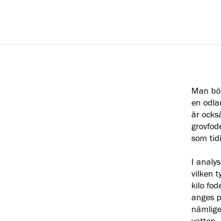
Man bör 
en odla
är ocks
grovfod
som tidi
I analy
vilken 
kilo fo
anges pe
nämligen