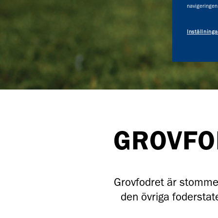
navigeringen
Inställninga
GROVFOD
Grovfodret är stommen
den övriga foderstat