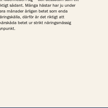
tt fodermedel i sig – och dessutom som ett
iktigt sådant. Många hästar har ju under
lera månader årligen betet som enda
äringskälla, därför är det riktigt att
kärskåda betet ur strikt näringsmässig
ynpunkt.