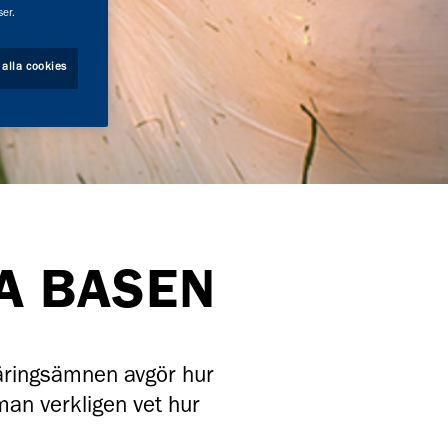
er.
 alla cookies
GA BASEN
näringsämnen avgör hur
man verkligen vet hur