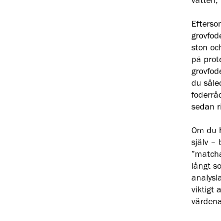
vatten,
Efterso
grovfode
ston oc
på prot
grovfod
du såle
foderrå
sedan ri
Om du h
själv –
”matcha
långt s
analysla
viktigt 
värdena