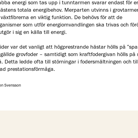
bba energi som tas upp i tunntarmen svarar endast för en
hästens totala energibehov. Merparten utvinns i grovtarme
växtfibrerna en viktig funktion. De behövs för att de
ganismer som utför energiomvandlingen ska trivas och för
tgör i sig en källa till energi.
tider var det vanligt att högprestrande hästar hölls på ”sp
 gällde grovfoder – samtidigt som kraftfodergivan hölls på
. Detta ledde ofta till störningar i fodersmältningen och til
ad prestationsförmåga.
ten Svensson