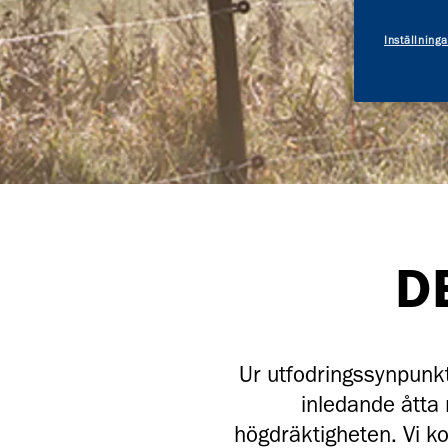
Inställninga
D
Ur utfodringssynpunkt
inledande åtta
högdräktigheten. Vi 