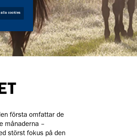
 alla cookies
ET
den första omfattar de
tre månaderna –
d störst fokus på den