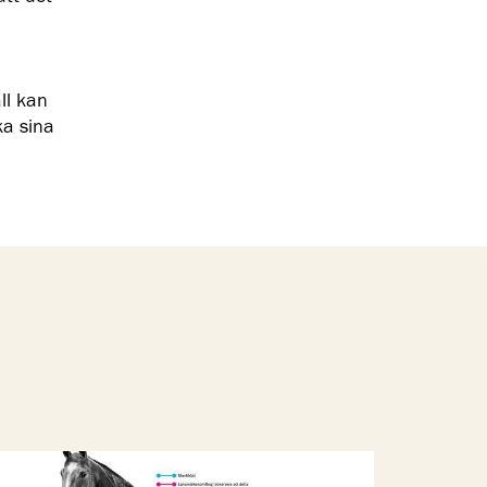
ll kan
ka sina