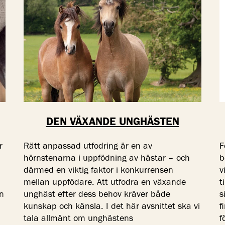
DEN VÄXANDE UNGHÄSTEN
r
Rätt anpassad utfodring är en av
F
hörnstenarna i uppfödning av hästar – och
b
därmed en viktig faktor i konkurrensen
v
mellan uppfödare. Att utfodra en växande
t
en
unghäst efter dess behov kräver både
s
kunskap och känsla. I det här avsnittet ska vi
f
tala allmänt om unghästens
f