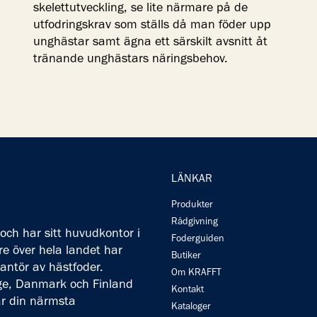
skelettutveckling, se lite närmare på de
utfodringskrav som ställs då man föder upp
unghästar samt ägna ett särskilt avsnitt åt
tränande unghästars näringsbehov.
LÄNKAR
Produkter
Rådgivning
och har sitt huvudkontor i
Foderguiden
 över hela landet har
Butiker
rantör av hästfoder.
Om KRAFFT
rige, Danmark och Finland
Kontakt
ar din närmsta
Kataloger