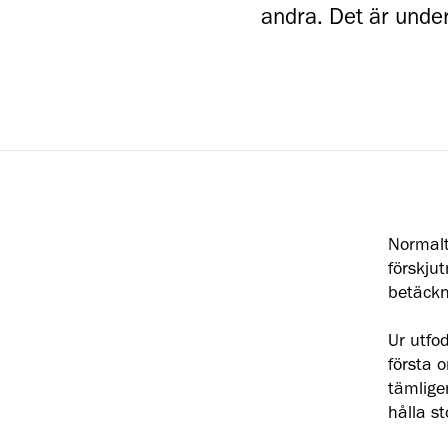
andra. Det är unde
Normalt
förskju
betäckn
Ur utfo
första 
tämlige
hålla st