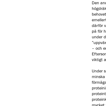
Den and
högdräk
behovet
emeller
därför 
på för h
under d
”uppväx
– och e
Efterso
viktigt 
Under s
minska 
förmåga
protein
proteint
proteink
mycket v