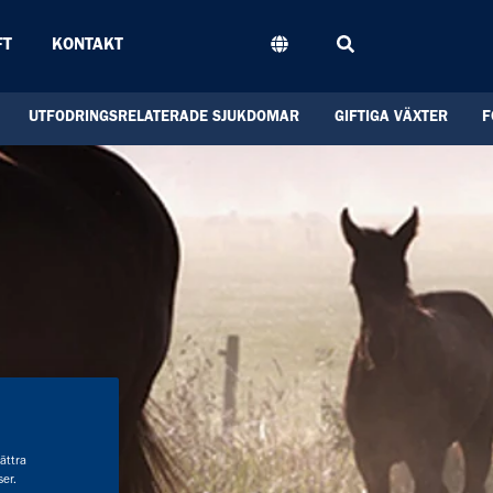
Sök
FT
KONTAKT
UTFODRINGSRELATERADE SJUKDOMAR
GIFTIGA VÄXTER
F
bättra
er.