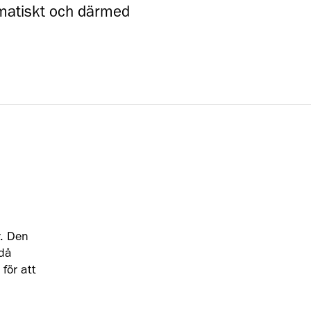
amatiskt och därmed
r. Den
 då
för att