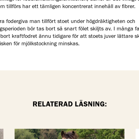
m tillförs har ett tämligen koncentrerat innehåll av fibrer.
ra fodergiva man tillfört stoet under högdräktigheten och
gsperioden bör tas bort så snart fölet skiljts av. I många fa
ort kraftfodret ännu tidigare för att stoets juver lättare s
risken för mjölkstockning minskas.
RELATERAD LÄSNING: