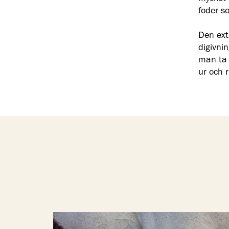
foder so
Den ext
digivnin
man ta b
ur och 