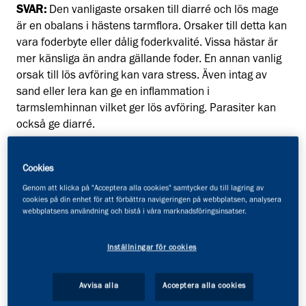
SVAR:
Den vanligaste orsaken till diarré och lös mage
är en obalans i hästens tarmflora. Orsaker till detta kan
vara foderbyte eller dålig foderkvalité. Vissa hästar är
mer känsliga än andra gällande foder. En annan vanlig
orsak till lös avföring kan vara stress. Även intag av
sand eller lera kan ge en inflammation i
tarmslemhinnan vilket ger lös avföring. Parasiter kan
också ge diarré.
Börja med att titta igenom din hästs foderstat och se
Cookies
hur den ser ut näringsmässigt så att det inte är något
Genom att klicka på "Acceptera alla cookies" samtycker du till lagring av
hästen får för mycket eller för lite av. Den hygieniska
cookies på din enhet för att förbättra navigeringen på webbplatsen, analysera
faktorn är också viktig. Grovfodret ska ha en hög
webbplatsens användning och bistå i våra marknadsföringsinsatser.
hygienisk kvalité och står hästen till exempel på halm
är det viktigt att denna också håller hög hygien. Håll
Inställningar för cookies
krubbor och hinkar rena då det ofta bildas mögel om
dom inte rengörs dagligen. Om hästen utfodras i hagen
Avvisa alla
Acceptera alla cookies
måste gammalt foderspill rensas upp, så att hästen inte