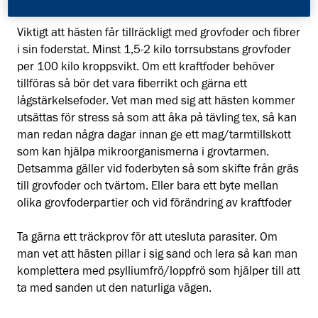
pillar i sig detta.
Viktigt att hästen får tillräckligt med grovfoder och fibrer
i sin foderstat. Minst 1,5-2 kilo torrsubstans grovfoder
per 100 kilo kroppsvikt. Om ett kraftfoder behöver
tillföras så bör det vara fiberrikt och gärna ett
lågstärkelsefoder. Vet man med sig att hästen kommer
utsättas för stress så som att åka på tävling tex, så kan
man redan några dagar innan ge ett mag/tarmtillskott
som kan hjälpa mikroorganismerna i grovtarmen.
Detsamma gäller vid foderbyten så som skifte från gräs
till grovfoder och tvärtom. Eller bara ett byte mellan
olika grovfoderpartier och vid förändring av kraftfoder
Ta gärna ett träckprov för att utesluta parasiter. Om
man vet att hästen pillar i sig sand och lera så kan man
komplettera med psylliumfrö/loppfrö som hjälper till att
ta med sanden ut den naturliga vägen.