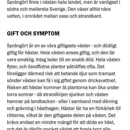
Sprängört finns i nästan hela landet, men är vanligast i
södra och mellersta Sverige. Den växer alltid nära
vatten, i området mellan vass och strandkant.
GIFT OCH SYMPTOM
Sprängört är en av våra giftigaste växter - och dödligt
giftig för hästar. Hela växten anses giftig, och den lär
vara smaklig. Intag leder till en snabb död. Hela växten
flyter, och ilandflutna plantor påträffas ofta. Det
föreligger därmed risk att betande djur som trampat
sönder växten kan få i sig giftet genom dricksvattnet.
Risken att hästar kommer åt plantorna kan öka under
torra somrar - då strandlinjen sjunker och växten
hamnar på landbacken - eller i samband med dikning
och grävning i hästhagen. Hästar lär ha en förkärlek till
rötterna, vilket är den giftigaste delen på växten. Det
krävs endast en mindre mängd för att döda en häst,