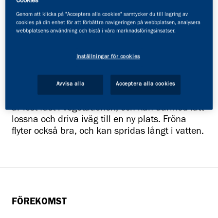
Cookies
SPRÄNGÖRT
Genom att klicka på "Acceptera alla cookies" samtycker du till lagring av
cookies på din enhet för att förbättra navigeringen på webbplatsen, analysera
webbplatsens användning och bistå i våra marknadsföringsinsatser.
Sprängört är en flerårig ört som kan bli över en
Inställningar för cookies
meter hög. Den blommar under juli–augusti
med små vita blommor som sitter i flockar.
Bladen är två till tre gånger pardelade med
Avvisa alla
Acceptera alla cookies
lansettlika, vasst sågade småblad. Sprängört
är löst fäst i vegetationen, och kan därmed lätt
lossna och driva iväg till en ny plats. Fröna
flyter också bra, och kan spridas långt i vatten.
FÖREKOMST