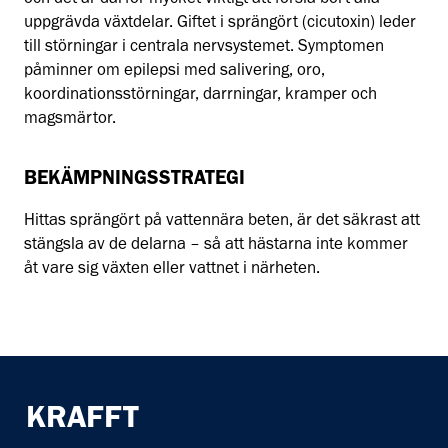
och det är därför mycket viktigt att forsla bort alla
uppgrävda växtdelar. Giftet i sprängört (cicutoxin) leder
till störningar i centrala nervsystemet. Symptomen
påminner om epilepsi med salivering, oro,
koordinationsstörningar, darrningar, kramper och
magsmärtor.
BEKÄMPNINGSSTRATEGI
Hittas sprängört på vattennära beten, är det säkrast att
stängsla av de delarna – så att hästarna inte kommer
åt vare sig växten eller vattnet i närheten.
KRAFFT