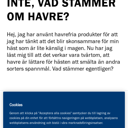
INTE, VAD STÄMMER
OM HAVRE?
Hej, jag har använt havrefria produkter för att
jag har tänkt att det blir skonsammare för min
häst som är lite känslig i magen. Nu har jag
läst mig till att det verkar vara tvärtom, att
havre är lättare för hästen att smälta än andra
sorters spannmål. Vad stämmer egentligen?
Cookies
Maries svar:
Genom att klicka på "Acceptera alla cookies" samtycker du till lagring av
cookies på din enhet för att förbättra navigeringen på webbplatsen, analysera
webbplatsens användning och bistå i våra marknadsföringsinsatser.
Havre är det spannmål som har lägst andel stärkelse