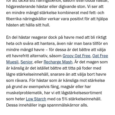
för att täcka sitt näringsbehov, såsom svårfödda hästar,
högpresterande hästar eller digivande ston. Vi ser att
en mindre mängd stärkelse kombinerat med fett- och
fiberrika näringskällor verkar vara positivt för att hjälpa
hästen att hålla sitt hull.
En del hästar reagerar dock på havre med att bli riktigt
heta och svåra att hantera, även när man bara tillför en
mindre mängd havre – för dessa är det bättre att välja
ett havrefritt alternativ, såsom
Groov Oat Free
,
Oat Free
Muesli
,
Senior
, eller
Recharge Mash
. Är det magen som
är känslig är det istället bättre att titta på foder med
lägre stärkelseinnehåll, snarare än att välja bort havre
som råvara. För hästar som är känsliga mot stärkelse
på grund av exempelvis fång, magsår eller har
muskelproblematik, har vi ett lågstärkelsesortiment
som heter
Low Starch
med ca 5% stärkelseinnehåll.
Dessa innehåller inga spannmålskärnor alls.