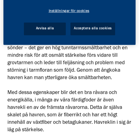
jämfört med t ex korn, vete och majs. Genomsnittligt
ligger innehållet runt 35%. Stärkelse är en kolhydrat
Inställningar för cookies
som är uppbyggd som en kedja, som kan vara olika
lång och olika hårt bunden beroende på vilket
Avvisa alla
Acceptera alla cookies
sädesslag den kommer ifrån. Stärkelsen som finns i
havre är en relativt kort kedja som dessutom lätt faller
sönder – det ger en hög tunntarmssmältbarhet och en
mindre risk för att osmält stärkelse förs vidare till
grovtarmen och leder till feljäsning och problem med
störning i tarmfloran som följd. Genom att ångkoka
havren kan man ytterligare öka smältbarheten.
Med dessa egenskaper blir det en bra råvara och
energikälla, i många av våra färdigfoder är även
havrekli en av de främsta råvarorna. Detta är själva
skalet på havren, som är fiberrikt och har ett högt
innehåll av växtfiber och betaglukaner. Havreklin i sig är
låg på stärkelse.