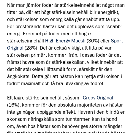
När man jämför foder är stärkelseinnehållet något man
tittar på, där ett högt stärkelseinnehåll blir energirikt,
och stärkelsen som energikälla går snabbt att ta upp.
För presterande hästar kan det upplevas som ”snabb”
energi. Exempel på foder med ett högre
stärkelseinnehåll
High Energy Muesli
(30%) eller
Sport
Original
(28%). Det är också viktigt att titta på var
stärkelsen primärt kommer ifrån. I dessa foder är det
främst havre som är stärkelsekällan, vilket innebär att
det blir stärkelse i lättsmält form, särskilt när den
ångkokats. Detta gör att hästen kan nyttja stärkelsen i
fodret maximalt och få bra utväxling av fodret.
Ett lägre stärkelseinnehåll, såsom i
Groov Original
(16%), kommer för den absoluta majoriteten av hästar
inte ge någon uppiggande effekt. Havren i den blir då en
skonsam näringskälla som tunntarmen kan ta hand
om, även hos hästar som behöver ges större mängder