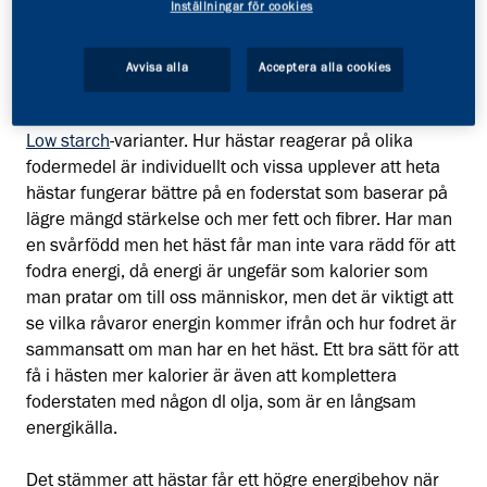
Inställningar för cookies
kompletterar med idag. Kompletterar du med vår
Sport
Original
eller
High Energy muesli
kan du i stället prova
att gå över på en utav våra Groov-varianter, som har
Avvisa alla
Acceptera alla cookies
lägre andel stärkelse i sig. Använder du Groov idag kan
du välja ett helt fiberbaserat alternativt i form av våra
Low starch
-varianter. Hur hästar reagerar på olika
fodermedel är individuellt och vissa upplever att heta
hästar fungerar bättre på en foderstat som baserar på
lägre mängd stärkelse och mer fett och fibrer. Har man
en svårfödd men het häst får man inte vara rädd för att
fodra energi, då energi är ungefär som kalorier som
man pratar om till oss människor, men det är viktigt att
se vilka råvaror energin kommer ifrån och hur fodret är
sammansatt om man har en het häst. Ett bra sätt för att
få i hästen mer kalorier är även att komplettera
foderstaten med någon dl olja, som är en långsam
energikälla.
Det stämmer att hästar får ett högre energibehov när