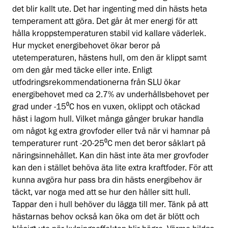
det blir kallt ute. Det har ingenting med din hästs heta
temperament att göra. Det går åt mer energi för att
hålla kroppstemperaturen stabil vid kallare väderlek.
Hur mycket energibehovet ökar beror på
utetemperaturen, hästens hull, om den är klippt samt
om den går med täcke eller inte. Enligt
utfodringsrekommendationerna från SLU ökar
energibehovet med ca 2.7% av underhållsbehovet per
grad under -15⁰C hos en vuxen, oklippt och otäckad
häst i lagom hull. Vilket många gånger brukar handla
om något kg extra grovfoder eller två när vi hamnar på
temperaturer runt -20-25⁰C men det beror såklart på
näringsinnehållet. Kan din häst inte äta mer grovfoder
kan den i stället behöva äta lite extra kraftfoder. För att
kunna avgöra hur pass bra din hästs energibehov är
täckt, var noga med att se hur den håller sitt hull.
Tappar den i hull behöver du lägga till mer. Tänk på att
hästarnas behov också kan öka om det är blött och