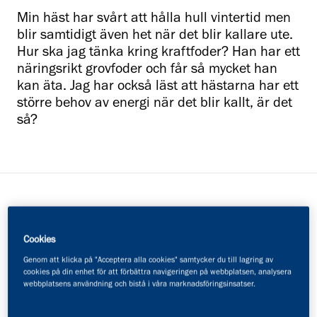
Min häst har svårt att hålla hull vintertid men
blir samtidigt även het när det blir kallare ute.
Hur ska jag tänka kring kraftfoder? Han har ett
näringsrikt grovfoder och får så mycket han
kan äta. Jag har också läst att hästarna har ett
större behov av energi när det blir kallt, är det
så?
Jennifers svar:
Cookies
Upplever du att din häst blir het vid kallare väderlek
Genom att klicka på "Acceptera alla cookies" samtycker du till lagring av
cookies på din enhet för att förbättra navigeringen på webbplatsen, analysera
men samtidigt har svårt att hålla hullet skulle jag
webbplatsens användning och bistå i våra marknadsföringsinsatser.
rekommendera att övergå till ett mer fett- och
fiberbaserat kompletteringsfoder beroende på vad du